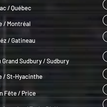
ac / Québec
 / Montréal
éz / Gatineau
u Grand Sudbury / Sudbury
 / St-Hyacinthe
6
en Fête / Price