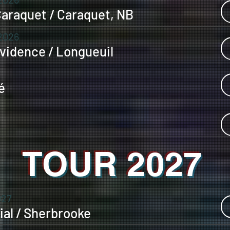
Caraquet / Caraquet, NB
2026
ovidence / Longueuil
é
TOUR 2027
027
al / Sherbrooke