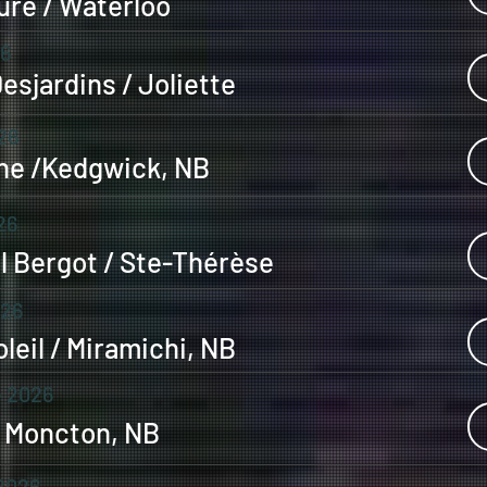
ure / Waterloo
26
esjardins / Joliette
26
mne /Kedgwick, NB
26
l Bergot / Ste-Thérèse
026
leil / Miramichi, NB
e 2026
/ Moncton, NB
2026