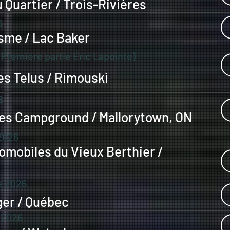
u Quartier / Trois-Rivières
6
isme / Lac Baker
(Première partie Éric Lapointe)
s Telus / Rimouski
6
es Campground / Mallorytown, ON
2026
omobiles du Vieux Berthier /
e 2026
ger / Québec
 2026